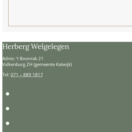
Herberg Welgelegen
Adres: ’t Boonrak 21
Valkenburg ZH (gemeente Katwijk)
Tel:
071 – 889 1817
Facebook
Instagram
LinkedIn