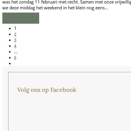
was het zondag 11 februari met recht. Samen met onze vrijwilli
we deze middag het weekend in het klein nog eens…
Lees Meer
→
Page
1
Page
2
Page
3
Page
4
…
Page
6
Volgende
Volg ons op Facebook