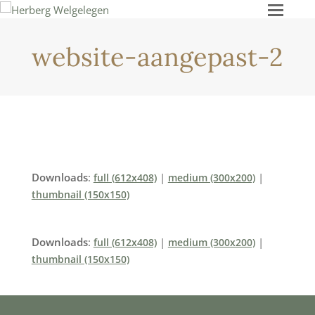
Ope
Mob
Men
website-aangepast-2
Downloads
:
|
|
full (612x408)
medium (300x200)
thumbnail (150x150)
Downloads
:
|
|
full (612x408)
medium (300x200)
thumbnail (150x150)