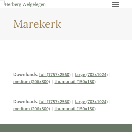
Ope
Mob
Men
Marekerk
Downloads
:
|
|
full (1757x2560)
large (703x1024)
|
medium (206x300)
thumbnail (150x150)
Downloads
:
|
|
full (1757x2560)
large (703x1024)
|
medium (206x300)
thumbnail (150x150)